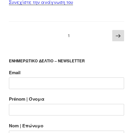
“Η
Συνεχίστε την ανάγνωση του
ταινία
“Σμύρνη
μου,
αγαπημένη”
Σελιδοποίηση
Επό
Σελίδα
1
στη
άρθρων
σελ
Γενεύη”
ΕΝΗΜΕΡΩΤΙΚΟ ΔΕΛΤΙΟ – NEWSLETTER
Email
Prénom | Όνομα
Nom | Επώνυμο