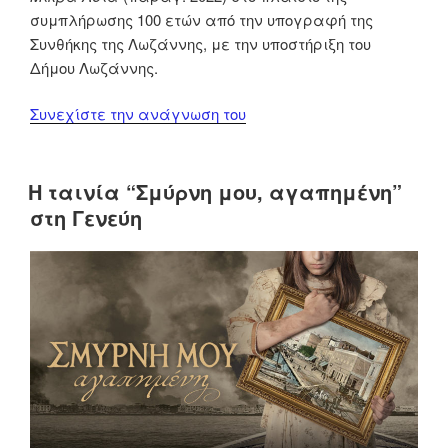
συμπλήρωσης 100 ετών από την υπογραφή της
Συνθήκης της Λωζάννης, με την υποστήριξη του
Δήμου Λωζάννης.
“Προβολή
Συνεχίστε την ανάγνωση του
στη
Λωζάννη
του
Η ταινία “Σμύρνη μου, αγαπημένη”
δραματοποιημένου
στη Γενεύη
ντοκιμαντέρ
“Βενιζέλος,
αγώνας
για
τη
Μικρά
Ασία””