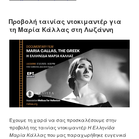
της
ταινίας
“Αρκαδία
Προβολή ταινίας ντοκιμαντέρ για
1900,
τη Μαρία Κάλλας στη Λωζάννη
Καμπανία
της
Ανατολής”
στη
Λωζάννη
παρουσία
του
σκηνοθέτη”
Έχουμε τη χαρά να σας προσκαλέσουμε στην
προβολή της ταινίας ντοκιμαντέρ
Η Ελληνίδα
Μαρία Κάλλας
που μας παραχωρήθηκε ευγενικά