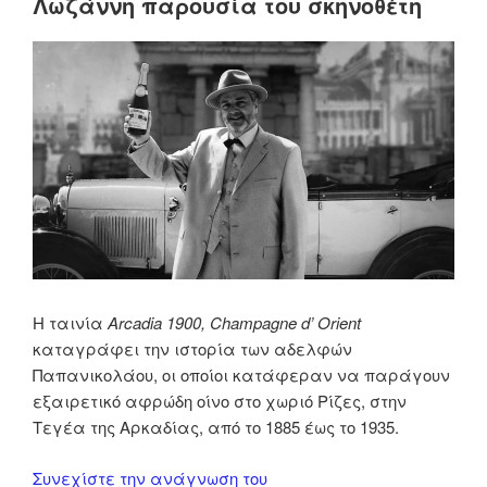
Λωζάννη παρουσία του σκηνοθέτη
Η ταινία
Arcadia 1900, Champagne d’ Orient
καταγράφει την ιστορία των αδελφών
Παπανικολάου, οι οποίοι κατάφεραν να παράγουν
εξαιρετικό αφρώδη οίνο στο χωριό Ρίζες, στην
Τεγέα της Αρκαδίας, από το 1885 έως το 1935.
“Προβολή
Συνεχίστε την ανάγνωση του