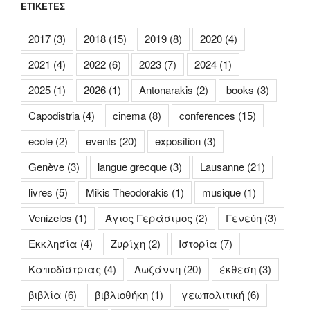
ΕΤΙΚΈΤΕΣ
2017
(3)
2018
(15)
2019
(8)
2020
(4)
2021
(4)
2022
(6)
2023
(7)
2024
(1)
2025
(1)
2026
(1)
Antonarakis
(2)
books
(3)
Capodistria
(4)
cinema
(8)
conferences
(15)
ecole
(2)
events
(20)
exposition
(3)
Genève
(3)
langue grecque
(3)
Lausanne
(21)
livres
(5)
Mikis Theodorakis
(1)
musique
(1)
Venizelos
(1)
Άγιος Γεράσιμος
(2)
Γενεύη
(3)
Εκκλησία
(4)
Ζυρίχη
(2)
Ιστορία
(7)
Καποδίστριας
(4)
Λωζάννη
(20)
έκθεση
(3)
βιβλία
(6)
βιβλιοθήκη
(1)
γεωπολιτική
(6)