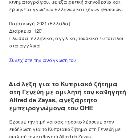
κινηματογράφου, με εξαιρετική σκηνοθεσία και
ερμηνεία γνωστών Ελλήνων και ξένων ηθοποιών.
Παραγωγή: 2021 (Ελλάδα)
Διάρκεια: 120′
Γλώσσα: ελληνικά, αγγλικά, τουρκικά / υπότιτλοι
στα αγγλικά
“Η
Συνεχίστε την ανάγνωση του
ταινία
“Σμύρνη
μου,
Διάλεξη για το Κυπριακό ζήτημα
αγαπημένη”
στη Γενεύη με ομιλητή τον καθηγητή
στη
Alfred de Zayas, ανεξάρτητο
Γενεύη”
εμπειρογνώμονα του ΟΗΕ
Έχουμε την τιμή να σας προσκαλέσουμε στην
εκδήλωση για το Κυπριακό ζήτημα στη Γενεύη με
ομιλητή τον καθηγητή Alfred de Zayas.