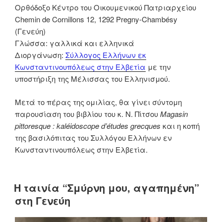
Ορθόδοξο Κέντρο του Οικουμενικού Πατριαρχείου
Chem
in d
e Cornillons 12, 1292 Pregny-Chambésy
(Γενεύη)
Γλώσσα: γαλλικά και ελληνικά
Διοργάνωση:
Σύλλογος Ελλήνων εκ
Κωνσταντινουπόλεως στην Ελβετία
με την
υποστήριξη της Μέλισσας του Ελληνισμού.
Μετά το πέρας της ομιλίας, θα γίνει σύντομη
παρουσίαση του βιβλίου του κ. Ν. Πίτσου
Magasin
pittoresque : kaléidoscope d’études grecques
και η κοπή
της βασιλόπιτας του Συλλόγου Ελλήνων εν
Κωνσταντινουπόλεως στην Ελβετία.
Η ταινία “Σμύρνη μου, αγαπημένη”
στη Γενεύη