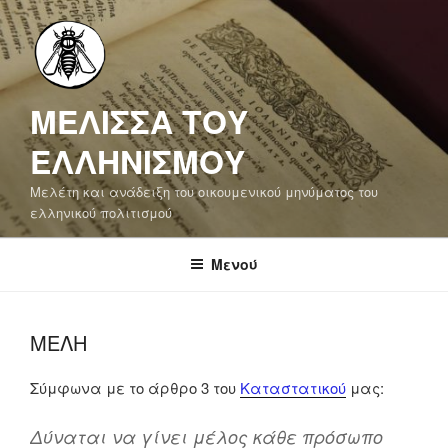
Μετάβαση
στο
περιεχόμενο
ΜΕΛΙΣΣΑ ΤΟΥ
ΕΛΛΗΝΙΣΜΟΥ
Μελέτη και ανάδειξη του οικουμενικού μηνύματος του
ελληνικού πολιτισμού
Μενού
ΜΈΛΗ
Σύμφωνα με το άρθρο 3 του
Καταστατικού
μας:
Δύναται να γίνει μέλος κάθε πρόσωπο