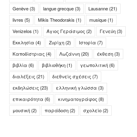
Genève
(3)
langue grecque
(3)
Lausanne
(21)
livres
(5)
Mikis Theodorakis
(1)
musique
(1)
Venizelos
(1)
Άγιος Γεράσιμος
(2)
Γενεύη
(3)
Εκκλησία
(4)
Ζυρίχη
(2)
Ιστορία
(7)
Καποδίστριας
(4)
Λωζάννη
(20)
έκθεση
(3)
βιβλία
(6)
βιβλιοθήκη
(1)
γεωπολιτική
(6)
διαλέξεις
(21)
διεθνείς σχέσεις
(7)
εκδηλώσεις
(23)
ελληνική γλώσσα
(3)
επικαιρότητα
(6)
κινηματογράφος
(8)
μουσική
(2)
παράδοση
(2)
σχολείο
(2)