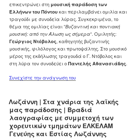
επικεντρώνει στη
μουσική παράδοση των
Ελλήνων του Πόντου
και περιλαμβάνει ομιλία και
τραγούδι με συνοδεία λύρας. Συγκεκριμένα, το
θέμα της ομιλίας είναι “
Βυζαντινή και ποντιακή
μουσική: από την Άλωση ως σήμερα
“. Ομιλητής:
Γεώργιος Ντόβολος
, καθηγητής βυζαντινής
μουσικής, φιλόλογος και πρωτοψάλτης. Στο μουσικό
μέρος της εκδήλωσης τραγουδά ο Γ. Ντόβολος και
στη λύρα τον συνοδεύει ο
Παντελής Αθανασιάδης
.
“Βυζαντινή
Συνεχίστε την ανάγνωση του
και
ποντιακή
μουσική:
Λωζάννη | Στα χνάρια της λαϊκής
από
μας παράδοσης | Βραδιά
την
λαογραφίας με συμμετοχή των
Άλωση
χορευτικών τμημάτων ΕΛΚΕΛΑΜ
ως
Γενεύης και Εστίας Λωζάννης
σήμερα