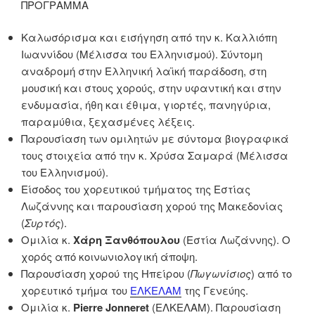
ΠΡΟΓΡΑΜΜΑ
Καλωσόρισμα και εισήγηση από την κ. Καλλιόπη
Ιωαννίδου (Μέλισσα του Ελληνισμού). Σύντομη
αναδρομή στην Ελληνική λαϊκή παράδοση, στη
μουσική και στους χορούς, στην υφαντική και στην
ενδυμασία, ήθη και έθιμα, γιορτές, πανηγύρια,
παραμύθια, ξεχασμένες λέξεις.
Παρουσίαση των ομιλητών με σύντομα βιογραφικά
τους στοιχεία από την κ. Χρύσα Σαμαρά (Μέλισσα
του Ελληνισμού).
Είσοδος του χορευτικού τμήματος της Εστίας
Λωζάννης και παρουσίαση χορού της Μακεδονίας
(
Συρτός
).
Ομιλία κ.
Χάρη Ξανθόπουλου
(Εστία Λωζάννης). Ο
χορός από κοινωνιολογική άποψη.
Παρουσίαση χορού της Ηπείρου (
Πωγωνίσιος
) από το
χορευτικό τμήμα του
ΕΛΚΕΛΑΜ
της Γενεύης.
Ομιλία κ.
Pierre
Jonneret
(ΕΛΚΕΛΑΜ). Παρουσίαση