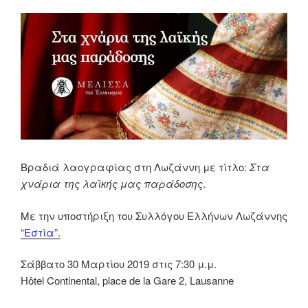
|
Ομιλία
και
τραγούδι
με
συνοδεία
λύρας”
Βραδιά λαογραφίας στη Λωζάννη με τίτλο:
Στα
χνάρια της λαϊκής μας παράδοσης
.
Με την υποστήριξη του Συλλόγου Ελλήνων Λωζάννης
“Εστία”.
Σάββατο 30 Μαρτίου 2019 στις 7:30 μ.μ.
Ηôtel Continental, place de la Gare 2, Lausanne