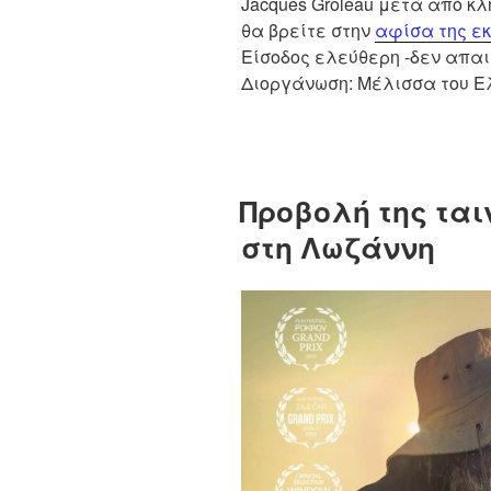
Jacques Groleau μετά από κ
θα βρείτε στην
αφίσα της ε
Είσοδος ελεύθερη -δεν απα
Διοργάνωση: Μέλισσα του Ε
Προβολή της ταιν
στη Λωζάννη