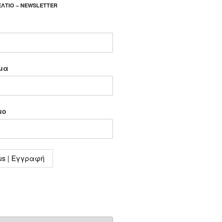
ΛΤΙΟ – NEWSLETTER
ομα
μο
α