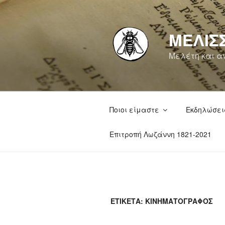
Μετάβαση
στο
περιεχόμενο
ΜΕΛΙΣ
Μελέτη και αν
Ποιοι είμαστε
Εκδηλώσει
Επιτροπή Λωζάννη 1821-2021
ΕΤΙΚΈΤΑ:
ΚΙΝΗΜΑΤΟΓΡΆΦΟΣ