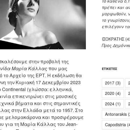
το καθένα ό,τ
πρέπει και α
μορφωθούν, ν
το γνωρίσουν
επιλέγουν τ
ΙΣΟΚΡΑΤΗΣ (43
Προς Δημόνικ
σκαλέσουμε στην προβολή της
νίδα Μαρία Κάλλας
που μας
ΕΤΙΚΈΤΕΣ
 το Αρχείο της ΕΡΤ. Η εκδήλωση θα
η την Κυριακή 17 Δεκεμβρίου 2023
2017
(3)
ο Continental (γλώσσα: ελληνικά,
2020
(4)
αινία επικεντρώνει στις μουσικές
χνικά βήματα και στις σημαντικές
2024
(1)
λας στην Ελλάδα μετά το 1957. Στο
Antonarakis
(
άμε μελομακάρονα και προσφέρουμε
ου για τη Μαρία Κάλλας του Jean-
Capodistria
(