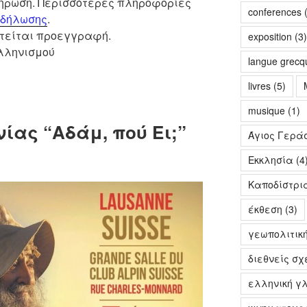
λήρωση. Περισσότερες πληροφορίες
conferences
(
κδήλωσης
.
ιτείται προεγγραφή.
exposition
(3)
λληνισμού
langue grecq
livres
(5)
musique
(1)
ίας “Αδάμ, πού Ει;”
Άγιος Γερά
Εκκλησία
(4
Καποδίστρι
έκθεση
(3)
γεωπολιτικ
διεθνείς σχ
ελληνική γ