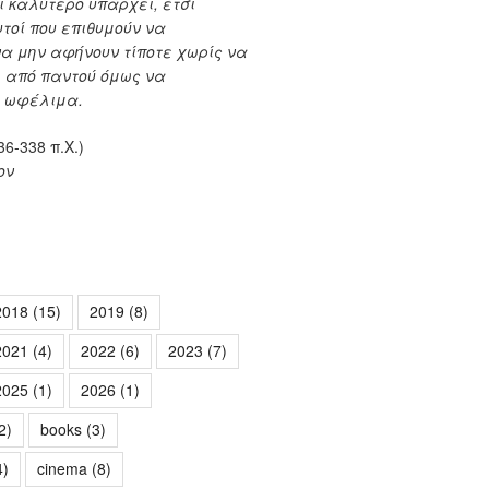
ι καλύτερο υπάρχει, έτσι
υτοί που επιθυμούν να
α μην αφήνουν τίποτε χωρίς να
, από παντού όμως να
α ωφέλιμα.
6-338 π.Χ.)
ον
2018
(15)
2019
(8)
2021
(4)
2022
(6)
2023
(7)
2025
(1)
2026
(1)
2)
books
(3)
4)
cinema
(8)