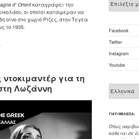
gne d’ Orient
καταγράφει την
ικολάου, οι οποίοι κατάφεραν να
 οίνο στο χωριό Ρίζες, στην Τεγέα
ς το 1935.
Facebook
“Προβολή
υ
Twitter
της
Instagram
ταινίας
“Αρκαδία
Youtube
1900,
 ντοκιμαντέρ για τη
Καμπανία
στη Λωζάννη
της
Ανατολής”
στη
Λωζάννη
ΓΙΑΤΊ ΜΈΛΙΣΣΑ;
παρουσία
του
Όπως ακριβώ
σκηνοθέτη”
κάθεται σε ό