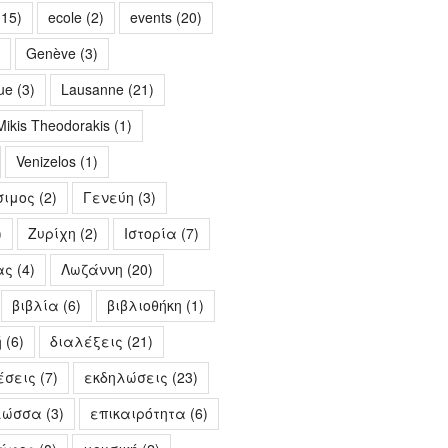
15)
ecole
(2)
events
(20)
Genève
(3)
ue
(3)
Lausanne
(21)
Mikis Theodorakis
(1)
Venizelos
(1)
σιμος
(2)
Γενεύη
(3)
)
Ζυρίχη
(2)
Ιστορία
(7)
ας
(4)
Λωζάννη
(20)
βιβλία
(6)
βιβλιοθήκη
(1)
ή
(6)
διαλέξεις
(21)
έσεις
(7)
εκδηλώσεις
(23)
λώσσα
(3)
επικαιρότητα
(6)