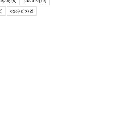
άφος
(8)
μουσική
(2)
2)
σχολείο
(2)