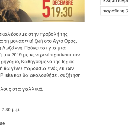
κινηματογρ
παράδοση
(
σκαλέσουμε στην προβολή της
 τη μοναστική ζωή στο Άγιο Όρος,
 Λωζάννη. Πρόκειται για μια
του 2019 με κεντρικό πρόσωπο τον
Γρηγόριο, Καθηγούμενο της Ιεράς
ή θα γίνει παρουσία ενός εκ των
 Pliska και θα ακολουθήσει συζήτηση
τλους στα γαλλικά.
 7.30 μ.μ.
sse