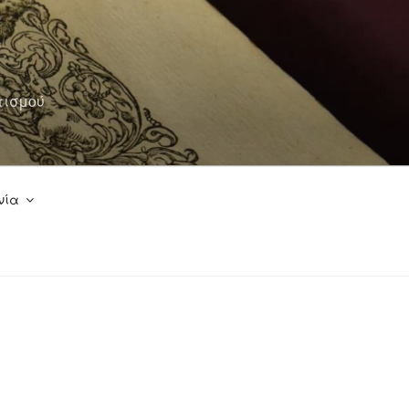
τισμού
νία