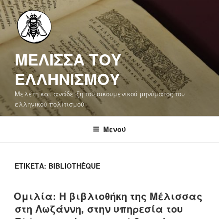
Μετάβαση
στο
περιεχόμενο
ΜΕΛΙΣΣΑ ΤΟΥ
ΕΛΛΗΝΙΣΜΟΥ
Μελέτη και ανάδειξη του οικουμενικού μηνύματος του
ελληνικού πολιτισμού
Μενού
ΕΤΙΚΈΤΑ:
BIBLIOTHÈQUE
Ομιλία: Η βιβλιοθήκη της Μέλισσας
στη Λωζάννη, στην υπηρεσία του