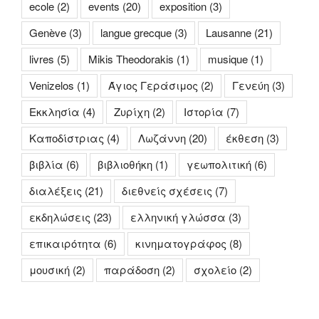
ecole
(2)
events
(20)
exposition
(3)
Genève
(3)
langue grecque
(3)
Lausanne
(21)
livres
(5)
Mikis Theodorakis
(1)
musique
(1)
Venizelos
(1)
Άγιος Γεράσιμος
(2)
Γενεύη
(3)
Εκκλησία
(4)
Ζυρίχη
(2)
Ιστορία
(7)
Καποδίστριας
(4)
Λωζάννη
(20)
έκθεση
(3)
βιβλία
(6)
βιβλιοθήκη
(1)
γεωπολιτική
(6)
διαλέξεις
(21)
διεθνείς σχέσεις
(7)
εκδηλώσεις
(23)
ελληνική γλώσσα
(3)
επικαιρότητα
(6)
κινηματογράφος
(8)
μουσική
(2)
παράδοση
(2)
σχολείο
(2)