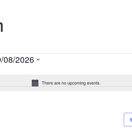
η
9/08/2026
There are no upcoming events.
N
o
t
i
c
e