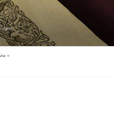
τισμού
νία