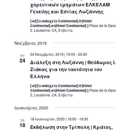
χορευτικών τμημάτων ΕΛΚΕΛΑΜ
o
Γενεύης και Εστίας Λωζάννης
n
[:el]Ξενοδοχείο Continental[:fr]Hôtel
Continental[:en]Hotel Continental[:]
Place de la Gare
2, Lausanne, CA, Ελβετία
Νοέμβριος 2019
24 Νοεμβρίου, 2019 | 19:00
-
20:30
ΚΥ
24
Διάλεξη στη Λωζάννη | Θεόδωρος Ι.
Ζιάκας για την ταυτότητα του
Έλληνα
[:el]Ξενοδοχείο Continental[:fr]Hôtel
Continental[:en]Hotel Continental[:]
Place de la Gare
2, Lausanne, CA, Ελβετία
Ιανουάριος 2020
18 Ιανουαρίου, 2020 | 18:00
-
19:30
ΣΑ
18
Εκδήλωση στην Τρίπολη | Κράτος,