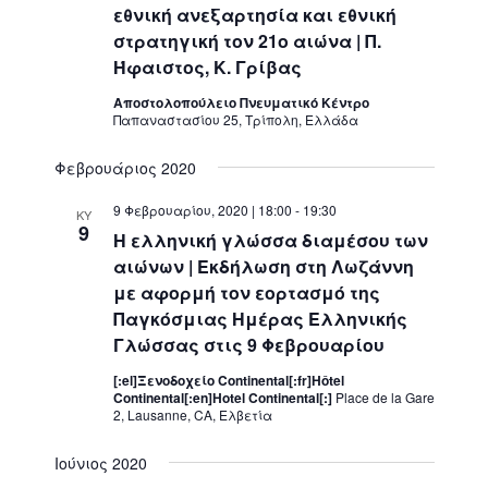
εθνική ανεξαρτησία και εθνική
στρατηγική τον 21ο αιώνα | Π.
Ήφαιστος, Κ. Γρίβας
Αποστολοπούλειο Πνευματικό Κέντρο
Παπαναστασίου 25, Τρίπολη, Ελλάδα
Φεβρουάριος 2020
9 Φεβρουαρίου, 2020 | 18:00
-
19:30
ΚΥ
9
Η ελληνική γλώσσα διαμέσου των
αιώνων | Εκδήλωση στη Λωζάννη
με αφορμή τον εορτασμό της
Παγκόσμιας Ημέρας Ελληνικής
Γλώσσας στις 9 Φεβρουαρίου
[:el]Ξενοδοχείο Continental[:fr]Hôtel
Continental[:en]Hotel Continental[:]
Place de la Gare
2, Lausanne, CA, Ελβετία
Ιούνιος 2020