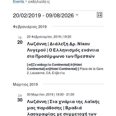
Events
εκδηλώσεις
Events
V
E
20/02/2019
 - 
09/08/2026
L
v
i
S
i
e
Φεβρουάριος 2019
e
e
s
n
w
t
l
20 Φεβρουαρίου, 2019 | 19:30
t
ΤΕ
s
e
20
V
Λωζάννη | Διάλεξη Δρ. Νίκου
c
N
i
Λυγερού | Ο Ελληνισμός ενάντια
t
a
e
στο Προσύμφωνο των Πρεσπών
d
v
w
[:el]Ξενοδοχείο Continental[:fr]Hôtel
a
s
i
Continental[:en]Hotel Continental[:]
Place de la Gare
t
N
2, Lausanne, CA, Ελβετία
g
e
a
a
.
Μάρτιος 2019
v
t
i
i
30 Μαρτίου, 2019 | 19:30
-
21:00
ΣΑ
g
30
o
Λωζάννη | Στα χνάρια της λαϊκής
a
μας παράδοσης | Βραδιά
n
t
λαογραφίας με συμμετοχή των
i